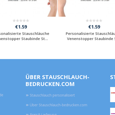
€1.59
€1.59
sonalisierte Stauschläuche
Personalisierte Stauschlä
enstopper Staubinde St...
Venenstopper Staubinde S
Jetzt unverbindlich
Jetzt unverbindlich
anfragen
anfragen
ÜBER STAUSCHLAUCH-
S
BEDRUCKEN.COM
de
Stauschlauch personalisiert
Über Stauschlauch-bedrucken.com
Preis&Lieferung