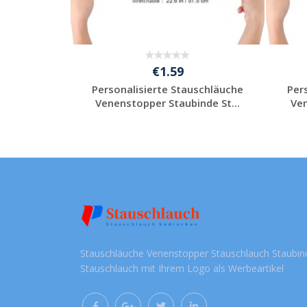
€1.59
uschläuche
Personalisierte Stauschläuche
Per
nde St...
Venenstopper Staubinde St...
Ven
lich
Jetzt unverbindlich
anfragen
Stauschläuche Venenstopper Stauschlauch Staubin
Stauschlauch mit Ihrem Logo als Werbeartikel